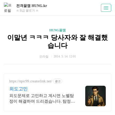
전격꿀잼 HUNG.kr
☠ B급 블로거 ☠
HUNG꿀잼
이말년 ㅋㅋㅋ 당사자와 잘 해결했
습니다
오라질
2014. 5. 14. 12:01
https://npic99.creatorlink.net/
광고
외도고민
외도문제로 고민하고 계시면 노벨탐
정이 해결하여 드리겠습니다. 탐정업
계의 다크호스