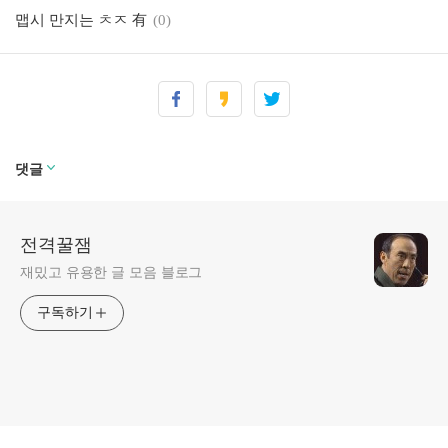
맵시 만지는 ㅊㅈ 有
(0)
이태임.jpg
(0)
진공청소기 처음 써보는 할배 움짤.gif
(0)
통영 클라스.JPG (有) ㄷㄷㄷ
(0)
하라는 일은 안하고 짤
(0)
댓글
개가 혼나는게 개귀염!!!!!!!!!!!!!!!!!!!!!!!!!!!!!
(0)
전격꿀잼
재밌고 유용한 글 모음 블로그
구독하기