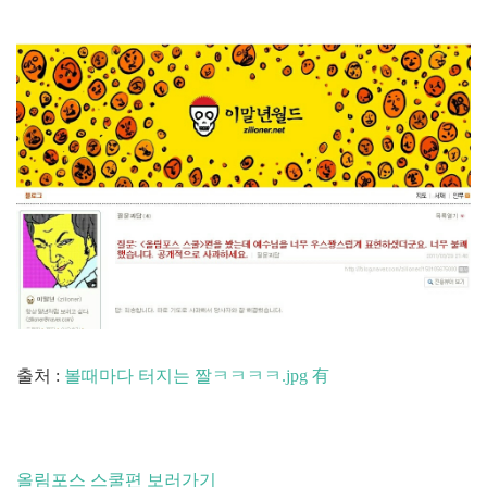
출처 :
볼때마다 터지는 짤ㅋㅋㅋㅋ.jpg 有
올림포스 스쿨편 보러가기