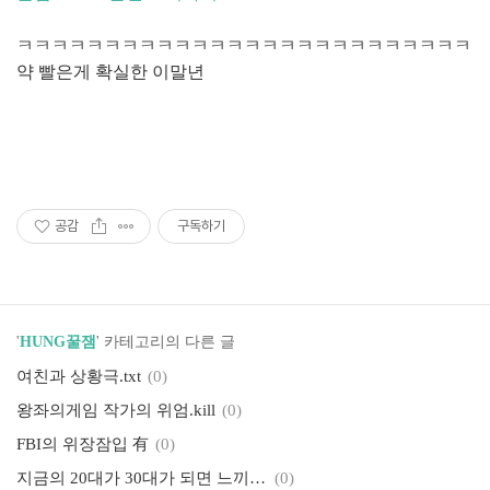
ㅋㅋㅋㅋㅋㅋㅋㅋㅋㅋㅋㅋㅋㅋㅋㅋㅋㅋㅋㅋㅋㅋㅋㅋㅋㅋ
약 빨은게 확실한 이말년
공감
구독하기
'
HUNG꿀잼
' 카테고리의 다른 글
여친과 상황극.txt
(0)
왕좌의게임 작가의 위엄.kill
(0)
FBI의 위장잠입 有
(0)
지금의 20대가 30대가 되면 느끼는 심리적 변화.txt
(0)